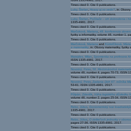
ISSN 1335-4981, 2017.
Times cited 0. Cite 0 publications.
Luby, Štefan
,
Hoaxy aj vo vede?
, in: Obzor
Times cited 0. Cite 0 publications.
Luby, Štefan
,
Počítače – ich dobrodenia i h
1335-4981, 2017.
Times cited 0. Cite 0 publications.
Marčoková, Mariana
,
48. konferencia sloven
fyziky a informatiky, volume 46, number 1,
Times cited 0. Cite 0 publications.
Marčoková, Mariana
and
Kúdelčíková, Mária
a matematiky
, in: Obzory matematiky, fyzik
Times cited 0. Cite 0 publications.
Matejdes, Milan
,
Spomienka na profesora A
ISSN 1335-4981, 2017.
Times cited 0. Cite 0 publications.
Novotný, Peter
,
58. Medzinárodná matematick
volume 46, number 4, pages 70-73, ISSN 1
Times cited 0. Cite 0 publications.
Novotný, Peter
,
Zadania úloh 67. ročníka Ma
53-61, ISSN 1335-4981, 2017.
Times cited 0. Cite 0 publications.
Půlpán, Zdeněk
,
Váha logického důsledku fo
volume 46, number 2, pages 25-34, ISSN 1
Times cited 0. Cite 0 publications.
Rebo, Július
,
Goniometrický tvar kvadratickýc
1335-4981, 2017.
Times cited 0. Cite 0 publications.
Rebo, Július
,
O delitel’och jednotky v oboroc
pages 27-36, ISSN 1335-4981, 2017.
Times cited 0. Cite 0 publications.