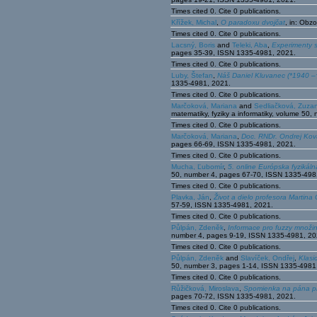
Times cited 0. Cite 0 publications.
Křížek, Michal
,
O paradoxu dvojčat
, in: Obz
Times cited 0. Cite 0 publications.
Lacsný, Boris
and
Teleki, Aba
,
Experimenty 
pages 35-39, ISSN 1335-4981, 2021.
Times cited 0. Cite 0 publications.
Luby, Štefan
,
Náš Daniel Kluvanec (*1940 –
1335-4981, 2021.
Times cited 0. Cite 0 publications.
Marčoková, Mariana
and
Sedliačková, Zuza
matematiky, fyziky a informatiky, volume 5
Times cited 0. Cite 0 publications.
Marčoková, Mariana
,
Doc. RNDr. Ondrej Kov
pages 66-69, ISSN 1335-4981, 2021.
Times cited 0. Cite 0 publications.
Mucha, Ľubomír
,
5. online Európska fyzikál
50, number 4, pages 67-70, ISSN 1335-498
Times cited 0. Cite 0 publications.
Plavka, Ján
,
Život a dielo profesora Martin
57-59, ISSN 1335-4981, 2021.
Times cited 0. Cite 0 publications.
Půlpán, Zdeněk
,
Informace pro fuzzy množiny
number 4, pages 9-19, ISSN 1335-4981, 20
Times cited 0. Cite 0 publications.
Půlpán, Zdeněk
and
Slavíček, Ondřej
,
Klasi
50, number 3, pages 1-14, ISSN 1335-4981
Times cited 0. Cite 0 publications.
Růžičková, Miroslava
,
Spomienka na pána pr
pages 70-72, ISSN 1335-4981, 2021.
Times cited 0. Cite 0 publications.