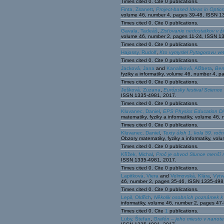
Times cited 0. Cite 0 publications.
Finta, Zsanett
,
Project-based Ideas in Optics
volume 46, number 4, pages 39-48, ISSN 1
Times cited 0. Cite 0 publications.
Gavala, Tadeáš
,
Zisťovanie nedostatkov v ž
volume 46, number 2, pages 11-24, ISSN 1
Times cited 0. Cite 0 publications.
Hajossy, Rudolf
,
Kto vymyslel Pytagorovu ve
Times cited 0. Cite 0 publications.
Jacková, Jana
and
Kanaliková, Alžbeta
,
Ben
fyziky a informatiky, volume 46, number 4,
Times cited 0. Cite 0 publications.
Ješková, Zuzana
,
Európsky festival Science
ISSN 1335-4981, 2017.
Times cited 0. Cite 0 publications.
Kluvanec, Daniel
,
EPS Physics Education Di
matematiky, fyziky a informatiky, volume 4
Times cited 0. Cite 0 publications.
Kluvanec, Daniel
,
Texty úloh 1. kola 59. roč
Obzory matematiky, fyziky a informatiky, v
Times cited 0. Cite 0 publications.
Křížek, Michal
,
Proč je obvod Slunce menší 
ISSN 1335-4981, 2017.
Times cited 0. Cite 0 publications.
Lapitková, Viera
and
Velmovská, Klára
,
Vytv
46, number 2, pages 35-46, ISSN 1335-498
Times cited 0. Cite 0 publications.
Lepil, Oldřich
,
Několik osobních poznámek k č
informatiky, volume 46, number 2, pages 4
Times cited 0. Cite
1
publications.
Luby, Štefan
,
Grafén – jeho miesto v nanote