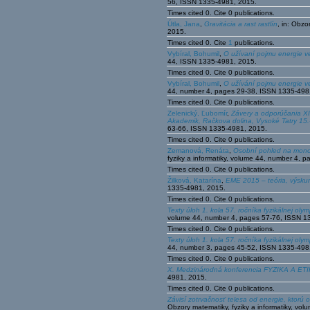
56, ISSN 1335-4981, 2015.
Times cited 0. Cite 0 publications.
Útla, Jana
,
Gravitácia a rast rastlín
, in: Obz
2015.
Times cited 0. Cite
1
publications.
Vybíral, Bohumil
,
O užívaní pojmu energie ve
44, ISSN 1335-4981, 2015.
Times cited 0. Cite 0 publications.
Vybíral, Bohumil
,
O užívání pojmu energie ve
44, number 4, pages 29-38, ISSN 1335-498
Times cited 0. Cite 0 publications.
Zelenický, Ľubomír
,
Závery a odporúčania XI
Akademik, Račkova dolina, Vysoké Tatry 15.
63-66, ISSN 1335-4981, 2015.
Times cited 0. Cite 0 publications.
Zemanová, Renáta
,
Osobní pohled na monog
fyziky a informatiky, volume 44, number 4,
Times cited 0. Cite 0 publications.
Žilková, Katarína
,
EME 2015 – teória, výsku
1335-4981, 2015.
Times cited 0. Cite 0 publications.
Texty úloh 1. kola 57. ročníka fyzikálnej oly
volume 44, number 4, pages 57-76, ISSN 1
Times cited 0. Cite 0 publications.
Texty úloh 1. kola 57. ročníka fyzikálnej oly
44, number 3, pages 45-52, ISSN 1335-498
Times cited 0. Cite 0 publications.
X. Medzinárodná konferencia FYZIKA A ET
4981, 2015.
Times cited 0. Cite 0 publications.
Závisí zotrvačnosť telesa od energie, ktorú
Obzory matematiky, fyziky a informatiky, v