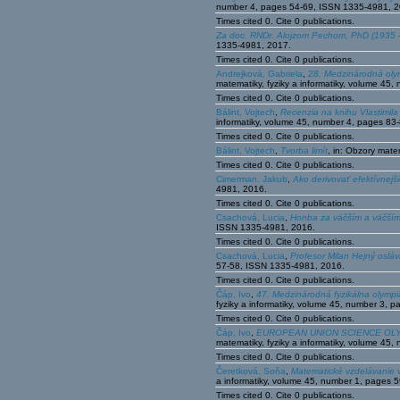
number 4, pages 54-69, ISSN 1335-4981, 2
Times cited 0. Cite 0 publications.
Za doc. RNDr. Alojzom Pechom, PhD (1935 
1335-4981, 2017.
Times cited 0. Cite 0 publications.
Andrejková, Gabriela
,
28. Medzinárodná olym
matematiky, fyziky a informatiky, volume 4
Times cited 0. Cite 0 publications.
Bálint, Vojtech
,
Recenzia na knihu Vlastimila 
informatiky, volume 45, number 4, pages 8
Times cited 0. Cite 0 publications.
Bálint, Vojtech
,
Tvorba limít
, in: Obzory mate
Times cited 0. Cite 0 publications.
Cimerman, Jakub
,
Ako derivovať efektívnejš
4981, 2016.
Times cited 0. Cite 0 publications.
Csachová, Lucia
,
Honba za väčším a väčším
ISSN 1335-4981, 2016.
Times cited 0. Cite 0 publications.
Csachová, Lucia
,
Profesor Milan Hejný osláv
57-58, ISSN 1335-4981, 2016.
Times cited 0. Cite 0 publications.
Čáp, Ivo
,
47. Medzinárodná fyzikálna olympiá
fyziky a informatiky, volume 45, number 3,
Times cited 0. Cite 0 publications.
Čáp, Ivo
,
EUROPEAN UNION SCIENCE OLYMPIAD
matematiky, fyziky a informatiky, volume 4
Times cited 0. Cite 0 publications.
Čeretková, Soňa
,
Matematické vzdelávanie 
a informatiky, volume 45, number 1, pages 
Times cited 0. Cite 0 publications.