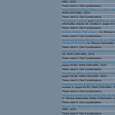
4981, 2015.
Times cited 0. Cite 0 publications.
Dvurečenskij, Anatolij
,
Odišiel pán učiteľ Lad
ISSN 1335-4981, 2015.
Times cited 0. Cite 0 publications.
Funcoňová, Katarína
and
Hubeňáková, Vero
informatiky, volume 44, number 2, pages 2
Times cited 0. Cite 0 publications.
Grošek, Otokar
,
„Prvý v rade...“
, in: Obzory 
Times cited 0. Cite 0 publications.
Hanáková, Monika
,
Rozhovor s Dr. h. c. Pro
fakulty UPJŠ Košice
, in: Obzory matematiky
Times cited 0. Cite 0 publications.
Hnát, Anton
,
Glosa o gymnaziálnych učebnic
16, ISSN 1335-4981, 2015.
Times cited 0. Cite 0 publications.
Jakubí­ková-Studenovská, Danica
,
Za docen
pages 83-84, ISSN 1335-4981, 2015.
Times cited 0. Cite 0 publications.
Kanaliková, Alžbeta
,
Teaching Object orien
pages 33-38, ISSN 1335-4981, 2015.
Times cited 0. Cite 0 publications.
Kluvanec, Daniel
,
Jubileum i spomienka na 
number 4, pages 81-82, ISSN 1335-4981, 2
Times cited 0. Cite 0 publications.
Kluvanec, Daniel
,
Lacsný, Boris
,
Čáp, Ivo
,
H
in: Obzory matematiky, fyziky a informatiky
Times cited 0. Cite 0 publications.
Kopka, Jan
,
Několik vět o Petru Vopěnkovi
,
4981, 2015.
Times cited 0. Cite 0 publications.