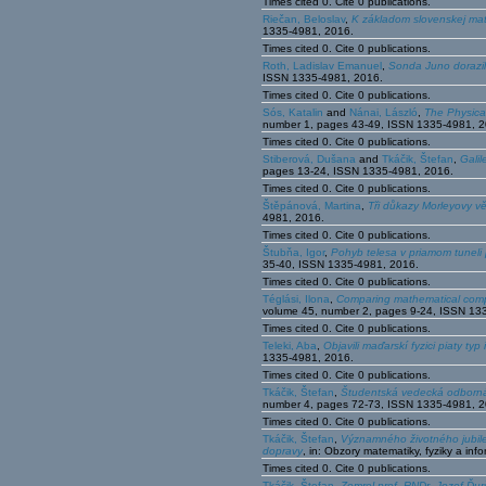
Times cited 0. Cite 0 publications.
Riečan, Beloslav
,
K základom slovenskej ma
1335-4981, 2016.
Times cited 0. Cite 0 publications.
Roth, Ladislav Emanuel
,
Sonda Juno dorazil
ISSN 1335-4981, 2016.
Times cited 0. Cite 0 publications.
Sós, Katalin
and
Nánai, László
,
The Physica
number 1, pages 43-49, ISSN 1335-4981, 2
Times cited 0. Cite 0 publications.
Stiberová, Dušana
and
Tkáčik, Štefan
,
Gali
pages 13-24, ISSN 1335-4981, 2016.
Times cited 0. Cite 0 publications.
Štěpánová, Martina
,
Tři důkazy Morleyovy vě
4981, 2016.
Times cited 0. Cite 0 publications.
Štubňa, Igor
,
Pohyb telesa v priamom tuneli
35-40, ISSN 1335-4981, 2016.
Times cited 0. Cite 0 publications.
Téglási, Ilona
,
Comparing mathematical comp
volume 45, number 2, pages 9-24, ISSN 13
Times cited 0. Cite 0 publications.
Teleki, Aba
,
Objavili maďarskí fyzici piaty typ
1335-4981, 2016.
Times cited 0. Cite 0 publications.
Tkáčik, Štefan
,
Študentská vedecká odborná
number 4, pages 72-73, ISSN 1335-4981, 2
Times cited 0. Cite 0 publications.
Tkáčik, Štefan
,
Významného životného jubilea
dopravy
, in: Obzory matematiky, fyziky a i
Times cited 0. Cite 0 publications.
Tkáčik, Štefan
,
Zomrel prof. RNDr. Jozef Ďur