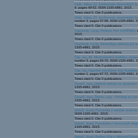
Cirák, Július
,
21. konferencia slovenských fyz
4, pages 49-52, ISSN 1335-4981, 2015.
Times cited 0. Cite 0 publications.
Cirák, Július
,
21. konferencia slovenských fyz
number 3, pages 57-58, ISSN 1335-4981, 2
Times cited 0. Cite 0 publications.
Csachová, Lucia
,
Profesor Petr VOPĚNKA
,
2015.
Times cited 0. Cite 0 publications.
Csachová, Lucia
,
Stereológia (takmer) pre la
1335-4981, 2015.
Times cited 0. Cite 0 publications.
Čáp, Ivo
,
46. Medzinárodná fyzikálna olympi
number 3, pages 63-70, ISSN 1335-4981, 2
Times cited 0. Cite 0 publications.
Čáp, Ivo
,
Úspešné celoštátne kolo Fyzikálne
number 1, pages 67-72, ISSN 1335-4981, 2
Times cited 0. Cite 0 publications.
Červeň, Ivan
,
Dedené hriechy vo vyučovaní f
1335-4981, 2015.
Times cited 0. Cite 0 publications.
Červeň, Ivan
,
Štefan Luby - Pohľady do na
1335-4981, 2015.
Times cited 0. Cite 0 publications.
Doboš, Jozef
,
Poznámka o metóde testovac
ISSN 1335-4981, 2015.
Times cited 0. Cite 0 publications.
Doboš, Jozef
,
Poznámka o Vennových diag
1335-4981, 2015.
Times cited 0. Cite 0 publications.
Doboš, Jozef
,
Reálne čísla a Microsoft Excel