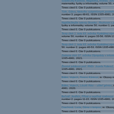
Szádeczky-Kardoss, Magdolna
,
András, Juh
matematiky, fyziky a informatiky, volume 5
Times cited 0. Cite 0 publications.
Tóth, Gábor
,
Niekoľko subjektívnych postreh
number 3, pages 48-61, ISSN 1335-4981, 2
Times cited 0. Cite 0 publications.
Najdôležitejšie talenty človeka - Rozhovor s 
fyziky a informatiky, volume 50, number 1,
Times cited 0. Cite 0 publications.
Texty úloh 1. kola 63. ročníka Fyzikálnej ol
volume 50, number 4, pages 33-56, ISSN 1
Times cited 0. Cite 0 publications.
Texty úloh 1. kola 63. ročníka Fyzikálnej oly
50, number 2, pages 40-53, ISSN 1335-498
Times cited 0. Cite 0 publications.
Zadania úloh 37. ročníka Olympiády v inform
1335-4981, 2021.
Times cited 0. Cite 0 publications.
Životné jubileum prof. RNDr. Jozefa Fuliera1
1335-4981, 2021.
Times cited 0. Cite 0 publications.
Bálint, Vojtech
,
Ferenc Kárteszi
, in: Obzory 
Times cited 0. Cite 0 publications.
Bálint, Vojtech
,
László Rátz – učiteľ géniov
,
4981, 2020.
Times cited 0. Cite 0 publications.
Bečvář, Jindřich
,
Přímá a nepřímá úměrnost (n
number 2, pages 11-22, ISSN 1335-4981, 2
Times cited 0. Cite 0 publications.
Csachová, Lucia
,
Dáma s lampou
, in: Obzo
Times cited 0. Cite 0 publications.