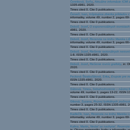
Čeretková, Soňa
,
Aktuálne informácie ICMI 
1335-4981, 2020.
Times cited 0. Cite 0 publications.
Červeň, Ivan
,
Inšpirujúca zbierka príkladov 
informatiky, volume 49, number 2, pages 6
Times cited 0. Cite 0 publications.
Doboš, Jozef
,
O exponenciálnych rovniciach
4981, 2020.
Times cited 0. Cite 0 publications.
Doboš, Jozef
,
Recenzia na knihu Mareka Liš
informatiky, volume 49, number 3, pages 6
Times cited 0. Cite 0 publications.
Doboš, Jozef
,
Riešenie racionálnych nerovn
1-8, ISSN 1335-4981, 2020.
Times cited 0. Cite 0 publications.
Doboš, Jozef
,
Riešenie rovníc graficky
, in: 
2020.
Times cited 0. Cite 0 publications.
Fecková Škrabuľáková, Erika
,
Erupcie pre m
ISSN 1335-4981, 2020.
Times cited 0. Cite 0 publications.
Gábová, Timea
,
Sebahodnotenie – nástroj 
volume 49, number 1, pages 13-22, ISSN 1
Times cited 0. Cite 0 publications.
Gibová, Zuzana
,
Rozvoj fyzikálnych zručnos
number 3, pages 25-32, ISSN 1335-4981, 2
Times cited 0. Cite 0 publications.
Kadlečík, Ivan
,
Recenzia na knihu Mareka Li
informatiky, volume 49, number 3, pages 6
Times cited 0. Cite 0 publications.
Kalina, Martin
,
Nedať sa nachytať. Recenzia 
in: Obzory matematiky, fyziky a informatiky