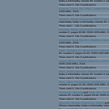
fyziky a informatiky, volume 45, number 2, 
Times cited 0. Cite 0 publications.
Kluvanec, Daniel
,
Doc. RNDr. Ladislav Morva
1335-4981, 2016.
Times cited 0. Cite 0 publications.
Kluvanec, Daniel
,
Konferencie DIDFYZ ako hi
matematiky, fyziky a informatiky, volume 4
Times cited
1.
Cite 0 publications.
Kluvanec, Daniel
,
Významného životného jubi
number 2, pages 63-66, ISSN 1335-4981, 2
Times cited 0. Cite 0 publications.
Kohanová, Iveta
,
Dva dni s didaktikou mate
1335-4981, 2016.
Times cited 0. Cite 0 publications.
Krajčí, Stanislav
,
57. Medzinárodná matemati
45, number 3, pages 41-42, ISSN 1335-498
Times cited 0. Cite 0 publications.
Lacsný, Boris
,
Loedelove diagramy a riešen
ISSN 1335-4981, 2016.
Times cited 0. Cite 0 publications.
Obert, Teodor
,
Electronic Structure and Prop
fyziky a informatiky, volume 45, number 3,
Times cited 0. Cite 0 publications.
Rebo, Július
,
Vyhl’adávanie prvočinitel’ov v
number 4, pages 21-29, ISSN 1335-4981, 2
Times cited 0. Cite 0 publications.
Reichelová, Michaela
and
Teleki, Aba
,
The R
volume 45, number 2, pages 35-44, ISSN 1
Times cited 0. Cite 0 publications.
Repovský, Miroslav
,
Košinárová, Tatiana
an
Obzory matematiky, fyziky a informatiky, v