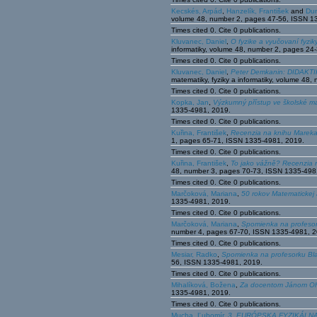
Kecskés, Arpád
,
Hanzelík, František
and
Dun
volume 48, number 2, pages 47-56, ISSN 1
Times cited 0. Cite 0 publications.
Kluvanec, Daniel
,
O fyzike a vyučovaní fyzik
informatiky, volume 48, number 2, pages 2
Times cited 0. Cite 0 publications.
Kluvanec, Daniel
,
Peter Demkanin: DIDA
matematiky, fyziky a informatiky, volume 4
Times cited 0. Cite 0 publications.
Kopka, Jan
,
Výzkumný přístup ve školské m
1335-4981, 2019.
Times cited 0. Cite 0 publications.
Kuřina, František
,
Recenzia na knihu Mareka 
1, pages 65-71, ISSN 1335-4981, 2019.
Times cited 0. Cite 0 publications.
Kuřina, František
,
To jako vážně? Recenzia n
48, number 3, pages 70-73, ISSN 1335-498
Times cited 0. Cite 0 publications.
Marčoková, Mariana
,
50 rokov Matematickej 
1335-4981, 2019.
Times cited 0. Cite 0 publications.
Marčoková, Mariana
,
Spomienka na profesor
number 4, pages 67-70, ISSN 1335-4981, 2
Times cited 0. Cite 0 publications.
Mesiar, Radko
,
Spomienka na profesorku Bla
56, ISSN 1335-4981, 2019.
Times cited 0. Cite 0 publications.
Mihalíková, Božena
,
Za docentom Jánom Oh
1335-4981, 2019.
Times cited 0. Cite 0 publications.
Mucha, Ľubomír
,
3. EURÓPSKA FYZIKÁLNA OL