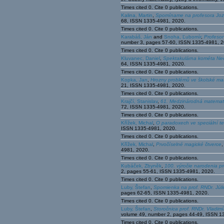
Times cited 0. Cite 0 publications.
Kalina, Martin
,
Spomíname na profesora Joz
68, ISSN 1335-4981, 2020.
Times cited 0. Cite 0 publications.
Karabáš, Ján
and
Snoha, Ľubomír
,
Profeso
number 3, pages 57-60, ISSN 1335-4981, 2
Times cited 0. Cite 0 publications.
Kluvanec, Daniel
,
Spektakulárna kométa Ne
64, ISSN 1335-4981, 2020.
Times cited 0. Cite 0 publications.
Kopka, Jan
,
Hrozny problémů ve školské mat
21, ISSN 1335-4981, 2020.
Times cited 0. Cite 0 publications.
Krajčí, Stanislav
,
61. Medzinárodná matemat
72, ISSN 1335-4981, 2020.
Times cited 0. Cite 0 publications.
Křížek, Michal
,
O paradoxech ve speciální teor
ISSN 1335-4981, 2020.
Times cited 0. Cite 0 publications.
Křížek, Michal
,
Prvočíselné magické čtverce
,
4981, 2020.
Times cited 0. Cite 0 publications.
Kubáček, Zbyněk
,
100. výročie narodenia p
2, pages 55-61, ISSN 1335-4981, 2020.
Times cited 0. Cite 0 publications.
Luby, Štefan
,
Spomienka na prof. RNDr. Júl
pages 62-65, ISSN 1335-4981, 2020.
Times cited 0. Cite 0 publications.
Luby, Štefan
,
Storočnica prof. RNDr. Vladim
volume 49, number 2, pages 44-49, ISSN 1
Times cited 0. Cite 0 publications.