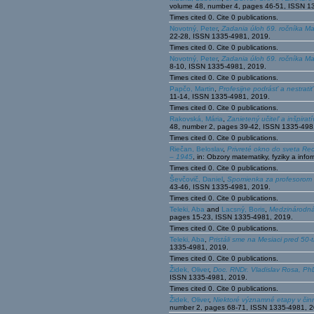
volume 48, number 4, pages 46-51, ISSN 1
Times cited 0. Cite 0 publications.
Novotný, Peter
,
Zadania úloh 69. ročníka Ma
22-28, ISSN 1335-4981, 2019.
Times cited 0. Cite 0 publications.
Novotný, Peter
,
Zadania úloh 69. ročníka Ma
8-10, ISSN 1335-4981, 2019.
Times cited 0. Cite 0 publications.
Papčo, Martin
,
Profesijne podrásť a nestratiť
11-14, ISSN 1335-4981, 2019.
Times cited 0. Cite 0 publications.
Rakovská, Mária
,
Zanietený učiteľ a inšpira
48, number 2, pages 39-42, ISSN 1335-498
Times cited 0. Cite 0 publications.
Riečan, Beloslav
,
Privreté okno do sveta Re
– 1945
, in: Obzory matematiky, fyziky a in
Times cited 0. Cite 0 publications.
Ševčovič, Daniel
,
Spomienka za profesorom
43-46, ISSN 1335-4981, 2019.
Times cited 0. Cite 0 publications.
Teleki, Aba
and
Lacsný, Boris
,
Medzinárodná 
pages 15-23, ISSN 1335-4981, 2019.
Times cited 0. Cite 0 publications.
Teleki, Aba
,
Pristáli sme na Mesiaci pred 50-t
1335-4981, 2019.
Times cited 0. Cite 0 publications.
Židek, Oliver
,
Doc. RNDr. Vladislav Rosa, Ph
ISSN 1335-4981, 2019.
Times cited 0. Cite 0 publications.
Židek, Oliver
,
Niektoré významné etapy v čin
number 2, pages 68-71, ISSN 1335-4981, 2