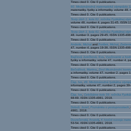
Times cited 0. Cite 0 publications.
60. Medzinárodná matematická olympiáda 11.
matematiky, fyziky a informatiky, volume 4
Times cited 0. Cite 0 publications.
Texty úloh 1. kola 61. ročníka Fyzikálnej oly
volume 48, number 4, pages 31-45, ISSN 1
Times cited 0. Cite 0 publications.
Texty úloh 1. kola 61. ročníka Fyzikálnej oly
48, number 3, pages 29-45, ISSN 1335-498
Times cited 0. Cite 0 publications.
Anderle, Michal
and
Forišek, Michal
,
Zadania
47, number 4, pages 19-36, ISSN 1335-498
Times cited 0. Cite 0 publications.
Bajčiová Jurečková, Eva
,
Vyučovanie a hodn
fyziky a informatiky, volume 47, number 4,
Times cited 0. Cite 0 publications.
Bečvářová, Martina
,
Zrod Mezinárodní komise
a informatiky, volume 47, number 2, pages 
Times cited 0. Cite 0 publications.
Čáp, Ivo
,
49. Medzinárodná fyzikálna olympi
informatiky, volume 47, number 2, pages 3
Times cited 0. Cite 0 publications.
Čáp, Ivo
,
Celoštátne kolo 59. ročníka Fyzikál
68-69, ISSN 1335-4981, 2018.
Times cited 0. Cite 0 publications.
Doboš, Jozef
,
Poznámka o postupnostiach
,
4981, 2018.
Times cited 0. Cite 0 publications.
Dvurečenskij, Anatolij
,
K histórii rozvoja mat
53-54, ISSN 1335-4981, 2018.
Times cited 0. Cite 0 publications.