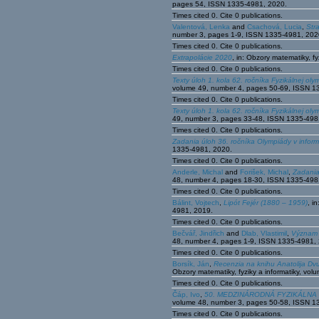
pages 54, ISSN 1335-4981, 2020.
Times cited 0. Cite 0 publications.
Valentová, Lenka
and
Csachová, Lucia
,
Str
number 3, pages 1-9, ISSN 1335-4981, 202
Times cited 0. Cite 0 publications.
Extrapolácie 2020
, in: Obzory matematiky, 
Times cited 0. Cite 0 publications.
Texty úloh 1. kola 62. ročníka Fyzikálnej ol
volume 49, number 4, pages 50-69, ISSN 1
Times cited 0. Cite 0 publications.
Texty úloh 1. kola 62. ročníka Fyzikálnej oly
49, number 3, pages 33-48, ISSN 1335-498
Times cited 0. Cite 0 publications.
Zadania úloh 36. ročníka Olympiády v inform
1335-4981, 2020.
Times cited 0. Cite 0 publications.
Anderle, Michal
and
Forišek, Michal
,
Zadania
48, number 4, pages 18-30, ISSN 1335-498
Times cited 0. Cite 0 publications.
Bálint, Vojtech
,
Lipót Fejér (1880 – 1959)
, i
4981, 2019.
Times cited 0. Cite 0 publications.
Bečvář, Jindřich
and
Dlab, Vlastimil
,
Význam k
48, number 4, pages 1-9, ISSN 1335-4981,
Times cited 0. Cite 0 publications.
Borsík, Ján
,
Recenzia na knihu Anatolija Dv
Obzory matematiky, fyziky a informatiky, v
Times cited 0. Cite 0 publications.
Čáp, Ivo
,
50. MEDZINÁRODNÁ FYZIKÁLNA OLYM
volume 48, number 3, pages 50-58, ISSN 1
Times cited 0. Cite 0 publications.