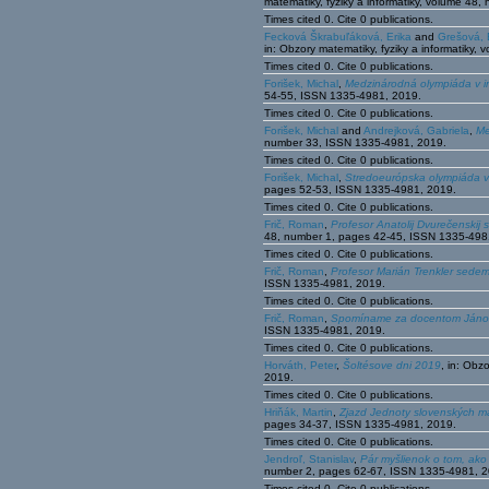
matematiky, fyziky a informatiky, volume 4
Times cited 0. Cite 0 publications.
Fecková Škrabuľáková, Erika
and
Grešová, 
in: Obzory matematiky, fyziky a informatiky
Times cited 0. Cite 0 publications.
Forišek, Michal
,
Medzinárodná olympiáda v in
54-55, ISSN 1335-4981, 2019.
Times cited 0. Cite 0 publications.
Forišek, Michal
and
Andrejková, Gabriela
,
Me
number 33, ISSN 1335-4981, 2019.
Times cited 0. Cite 0 publications.
Forišek, Michal
,
Stredoeurópska olympiáda v
pages 52-53, ISSN 1335-4981, 2019.
Times cited 0. Cite 0 publications.
Frič, Roman
,
Profesor Anatolij Dvurečenskij
48, number 1, pages 42-45, ISSN 1335-498
Times cited 0. Cite 0 publications.
Frič, Roman
,
Profesor Marián Trenkler sede
ISSN 1335-4981, 2019.
Times cited 0. Cite 0 publications.
Frič, Roman
,
Spomíname za docentom Jáno
ISSN 1335-4981, 2019.
Times cited 0. Cite 0 publications.
Horváth, Peter
,
Šoltésove dni 2019
, in: Obz
2019.
Times cited 0. Cite 0 publications.
Hriňák, Martin
,
Zjazd Jednoty slovenských m
pages 34-37, ISSN 1335-4981, 2019.
Times cited 0. Cite 0 publications.
Jendroľ, Stanislav
,
Pár myšlienok o tom, ako
number 2, pages 62-67, ISSN 1335-4981, 2
Times cited 0. Cite 0 publications.