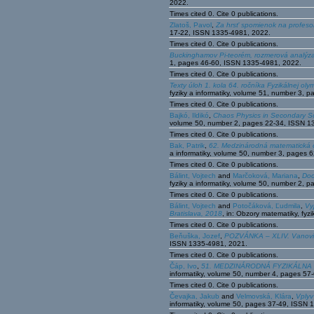
2022.
Times cited 0. Cite 0 publications.
Zlatoš, Pavol
,
Za hrsť spomienok na profeso
17-22, ISSN 1335-4981, 2022.
Times cited 0. Cite 0 publications.
Buckinghamov Pi-teorém, rozmerová analýza
1, pages 46-60, ISSN 1335-4981, 2022.
Times cited 0. Cite 0 publications.
Texty úloh 1. kola 64. ročníka Fyzikálnej oly
fyziky a informatiky, volume 51, number 3,
Times cited 0. Cite 0 publications.
Bajkó, Ildikó
,
Chaos Physics in Secondary Sc
volume 50, number 2, pages 22-34, ISSN 1
Times cited 0. Cite 0 publications.
Bak, Patrik
,
62. Medzinárodná matematická o
a informatiky, volume 50, number 3, pages 
Times cited 0. Cite 0 publications.
Bálint, Vojtech
and
Marčoková, Mariana
,
Doc
fyziky a informatiky, volume 50, number 2,
Times cited 0. Cite 0 publications.
Bálint, Vojtech
and
Potočáková, Ľudmila
,
Vy
Bratislava, 2018
, in: Obzory matematiky, fy
Times cited 0. Cite 0 publications.
Beňuška, Jozef
,
POZVÁNKA – XLIV. Vanovi
ISSN 1335-4981, 2021.
Times cited 0. Cite 0 publications.
Čáp, Ivo
,
51. MEDZINÁRODNÁ FYZIKÁLNA OLYM
informatiky, volume 50, number 4, pages 5
Times cited 0. Cite 0 publications.
Čevajka, Jakub
and
Velmovská, Klára
,
Vplyv
informatiky, volume 50, pages 37-49, ISSN 