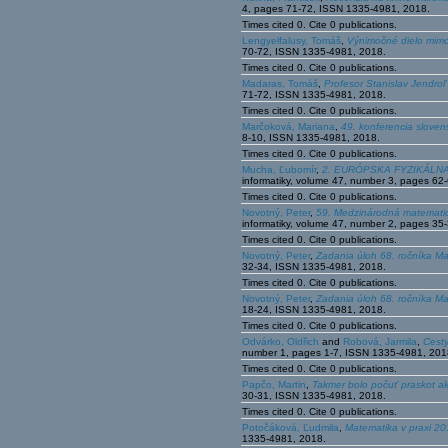
4, pages 71-72, ISSN 1335-4981, 2018.
Times cited 0. Cite 0 publications.
Lengyelfalusy, Tomáš
,
Výnimočné dielo mim
70-72, ISSN 1335-4981, 2018.
Times cited 0. Cite 0 publications.
Madaras, Tomáš
,
Profesor Stanislav Jendro
71-72, ISSN 1335-4981, 2018.
Times cited 0. Cite 0 publications.
Marčoková, Mariana
,
49. konferencia slove
8-10, ISSN 1335-4981, 2018.
Times cited 0. Cite 0 publications.
Mucha, Ľubomír
,
2. EURÓPSKA FYZIKÁLNA O
informatiky, volume 47, number 3, pages 6
Times cited 0. Cite 0 publications.
Novotný, Peter
,
59. Medzinárodná matematic
informatiky, volume 47, number 2, pages 3
Times cited 0. Cite 0 publications.
Novotný, Peter
,
Zadania úloh 68. ročníka Ma
32-34, ISSN 1335-4981, 2018.
Times cited 0. Cite 0 publications.
Novotný, Peter
,
Zadania úloh 68. ročníka Ma
18-24, ISSN 1335-4981, 2018.
Times cited 0. Cite 0 publications.
Odvárko, Oldřich
and
Robová, Jarmila
,
Cest
number 1, pages 1-7, ISSN 1335-4981, 201
Times cited 0. Cite 0 publications.
Papčo, Martin
,
Takmer bolo počuť praskot a
30-31, ISSN 1335-4981, 2018.
Times cited 0. Cite 0 publications.
Potočáková, Ľudmila
,
Matematika v praxi 2
1335-4981, 2018.