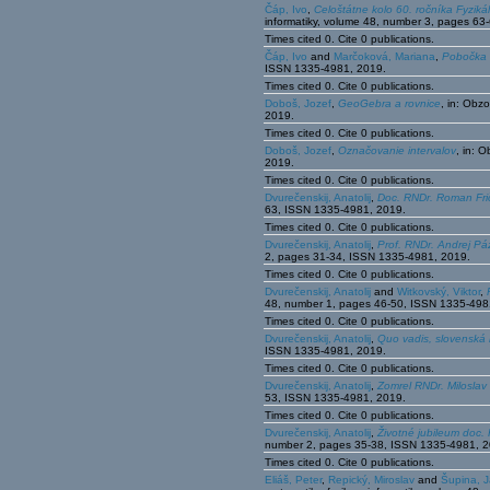
Čáp, Ivo
,
Celoštátne kolo 60. ročníka Fyziká
informatiky, volume 48, number 3, pages 6
Times cited 0. Cite 0 publications.
Čáp, Ivo
and
Marčoková, Mariana
,
Pobočka 
ISSN 1335-4981, 2019.
Times cited 0. Cite 0 publications.
Doboš, Jozef
,
GeoGebra a rovnice
, in: Obz
2019.
Times cited 0. Cite 0 publications.
Doboš, Jozef
,
Označovanie intervalov
, in: 
2019.
Times cited 0. Cite 0 publications.
Dvurečenskij, Anatolij
,
Doc. RNDr. Roman Fri
63, ISSN 1335-4981, 2019.
Times cited 0. Cite 0 publications.
Dvurečenskij, Anatolij
,
Prof. RNDr. Andrej P
2, pages 31-34, ISSN 1335-4981, 2019.
Times cited 0. Cite 0 publications.
Dvurečenskij, Anatolij
and
Witkovský, Viktor
,
48, number 1, pages 46-50, ISSN 1335-498
Times cited 0. Cite 0 publications.
Dvurečenskij, Anatolij
,
Quo vadis, slovenská
ISSN 1335-4981, 2019.
Times cited 0. Cite 0 publications.
Dvurečenskij, Anatolij
,
Zomrel RNDr. Miloslav
53, ISSN 1335-4981, 2019.
Times cited 0. Cite 0 publications.
Dvurečenskij, Anatolij
,
Životné jubileum doc. 
number 2, pages 35-38, ISSN 1335-4981, 2
Times cited 0. Cite 0 publications.
Eliáš, Peter
,
Repický, Miroslav
and
Šupina, J