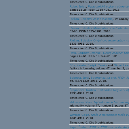
Times cited 0. Cite 0 publications.
Rebo, Július
,
Pytagorejské trojice v obore c
pages 18-26, ISSN 1335-4981, 2018.
Times cited 0. Cite 0 publications.
Riečan, Beloslav
,
Jasno v Jasnej
, in: Obzor
Times cited 0. Cite 0 publications.
Riečan, Beloslav
,
Matematika v Jednote, Je
63-65, ISSN 1335-4981, 2018.
Times cited 0. Cite 0 publications.
Riečan, Beloslav
,
O výchove matematikov na 
1335-4981, 2018.
Times cited 0. Cite 0 publications.
Roth, Ladislav Emanuel
,
Georg Joachim Rhet
pages 49-61, ISSN 1335-4981, 2018.
Times cited 0. Cite 0 publications.
Sós, Katalin
,
Bartyik, Tamás
and
Nánai, Lás
fyziky a informatiky, volume 47, number 3,
Times cited 0. Cite 0 publications.
Šebesta, Juraj
,
Spomienka na prof. RNDr. Já
65, ISSN 1335-4981, 2018.
Times cited 0. Cite 0 publications.
Štěpánová, Martina
,
Embedded Regular Pol
1335-4981, 2018.
Times cited 0. Cite 0 publications.
Velmovská, Klára
,
Vyhodnotenie faktorov ov
informatiky, volume 47, number 1, pages 3
Times cited 0. Cite 0 publications.
Wimmer, Gejza
,
Niečo z matematiky, niečo z
1335-4981, 2018.
Times cited 0. Cite 0 publications.
Zajac, Štefan
,
JSMF a JČMF dve sesterské s