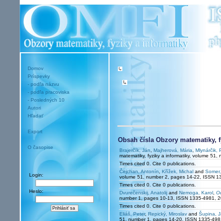
Domov
Príspevky
- podľa názvu
- podľa pracoviska
- Posledných 10
Autori
Hľadať
Export
Obsah čísla Obzory matematiky, f
O časopise
Brajerčík, Ján
,
Majherová, Mária
,
Mlynárčik, 
matematiky, fyziky a informatiky, volume 5
Times cited 0. Cite 0 publications.
Čejchan, Antonín
,
Křížek, Michal
and
Somer,
Login:
volume 51, number 2, pages 14-22, ISSN 1
Times cited 0. Cite 0 publications.
Heslo:
Dvurečenskij, Anatolij
and
Nemoga, Karol
,
Od
number 1, pages 10-13, ISSN 1335-4981, 2
Times cited 0. Cite 0 publications.
Eliáš, Peter
,
Repický, Miroslav
and
Šupina, J
51, number 1, pages 14-20, ISSN 1335-498