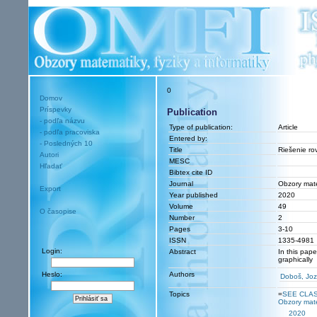
0
Domov
Príspevky
Publication
- podľa názvu
Type of publication:
Article
- podľa pracoviska
Entered by:
- Posledných 10
Title
Riešenie rov
Autori
MESC
Hľadať
Bibtex cite ID
Journal
Obzory mate
Export
Year published
2020
Volume
49
O časopise
Number
2
Pages
3-10
ISSN
1335-4981
Login:
Abstract
In this pape
graphically
Heslo:
Authors
Doboš, Joz
Topics
=
SEE CLAS
Obzory mate
2020