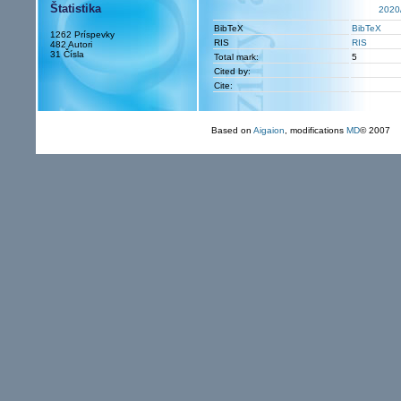
Štatistika
2020
BibTeX
BibTeX
1262 Príspevky
RIS
RIS
482 Autori
31 Čísla
Total mark:
5
Cited by:
Cite:
Based on
Aigaion
, modifications
MD
© 2007