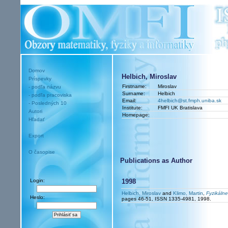
Domov
Helbich, Miroslav
Príspevky
Firstname:
Miroslav
- podľa názvu
Surname:
Helbich
- podľa pracoviska
Email:
4helbich@st.fmph.uniba.sk
- Posledných 10
Institute:
FMFI UK Bratislava
Autori
Homepage:
Hľadať
Export
O časopise
Publications as Author
Login:
1998
Helbich, Miroslav
and
Klimo, Martin
,
Fyzikáln
Heslo:
pages 46-51, ISSN 1335-4981, 1998.