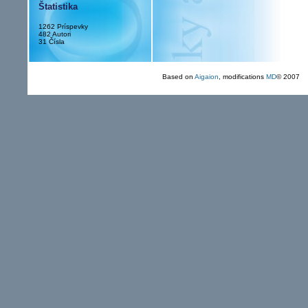
Štatistika
1262 Príspevky
482 Autori
31 Čísla
Based on
Aigaion
, modifications
MD
© 2007