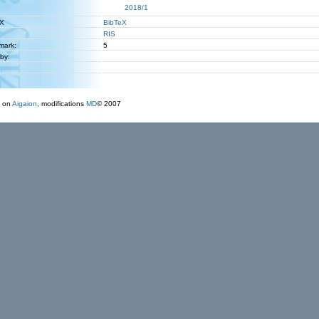
2018/1
eX
BibTeX
RIS
 mark:
5
 by:
 on
Aigaion
, modifications
MD
© 2007