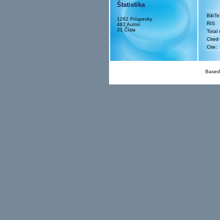
Štatistika
BibT
1262 Príspevky
RIS
482 Autori
31 Čísla
Total
Cited
Cite:
Based