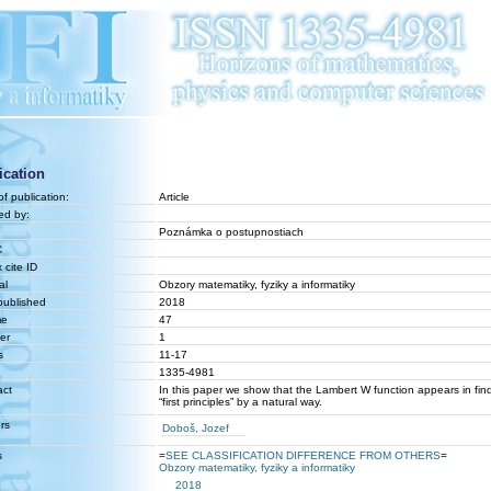
ication
f publication:
Article
ed by:
Poznámka o postupnostiach
C
 cite ID
al
Obzory matematiky, fyziky a informatiky
published
2018
me
47
er
1
s
11-17
1335-4981
act
In this paper we show that the Lambert W function appears in fin
“first principles” by a natural way.
rs
Doboš, Jozef
s
=
SEE CLASSIFICATION DIFFERENCE FROM OTHERS
=
Obzory matematiky, fyziky a informatiky
2018