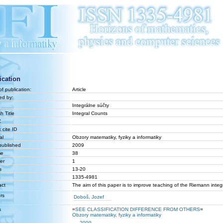
ication
f publication:
Article
ed by:
Integrálne súčty
h Title
Integral Counts
C
 cite ID
al
Obzory matematiky, fyziky a informatiky
published
2009
me
38
er
1
s
13-20
1335-4981
act
The aim of this paper is to improve teaching of the Riemann integr
rs
Doboš, Jozef
s
=
SEE CLASSIFICATION DIFFERENCE FROM OTHERS
=
Obzory matematiky, fyziky a informatiky
2009