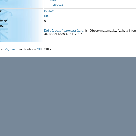
2009/1
eX
BibTeX
RIS
 mark:
5
 by:
Doboš, Jozef
,
Lomená čiara
, in: Obzory matematiky, fyziky a inf
34, ISSN 1335-4981, 2007.
 on
Aigaion
, modifications
MD
© 2007