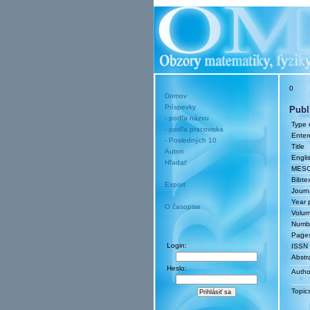
0
Domov
Príspevky
Publ
- podľa názvu
Type o
- podľa pracoviska
Enter
- Posledných 10
Title
Autori
Englis
Hľadať
MES
Bibtex
Export
Journ
Year 
O časopise
Volu
Numb
Page
Login:
ISSN
Abstr
Heslo:
Autho
Topic