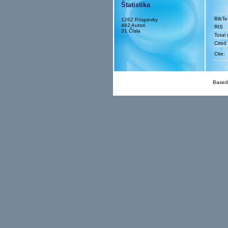
Štatistika
BibT
1262 Príspevky
482 Autori
RIS
31 Čísla
Total
Cited
Cite:
Based