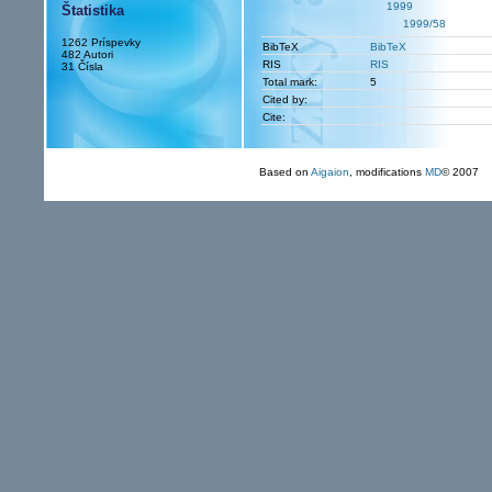
1999
Štatistika
1999/58
1262 Príspevky
BibTeX
BibTeX
482 Autori
RIS
RIS
31 Čísla
Total mark:
5
Cited by:
Cite:
Based on
Aigaion
, modifications
MD
© 2007