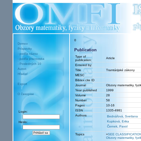
0
Domov
Príspevky
Publication
- podľa názvu
Type of
Article
- podľa pracoviska
publication:
- Posledných 10
Entered by:
Autori
Title
Tramtárijské zákony
Hľadať
MESC
Bibtex cite ID
Export
Journal
Obzory matematiky, fyzik
Year published
1999
O časopise
Volume
28
Number
58
Pages
10-16
ISSN
1335-4981
Login:
Authors
Bednářová, Svetlana
Kupková, Erika
Heslo:
Černek, Pavol
Topics
=
SEE CLASSIFICATIO
Obzory matematiky, fyzik