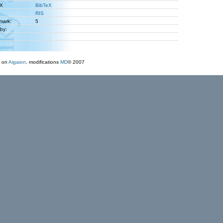
eX
BibTeX
RIS
 mark:
5
 by:
 on
Aigaion
, modifications
MD
© 2007