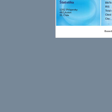
Štatistika
BibT
RIS
1262 Príspevky
Total
482 Autori
Cited
31 Čísla
Cite:
Based