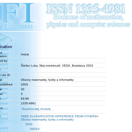
ication
of
Article
ation:
ed by:
Štefan Luby: Moji intelektuáli. VEDA, Bratislava 2003
C
 cite ID
al
Obzory matematiky, fyziky a informatiky
published
2003
me
32
er
3
s
64-68
1335-4981
rs
Dvurečenskij, Anatolij
s
=
SEE CLASSIFICATION DIFFERENCE FROM OTHERS
=
Obzory matematiky, fyziky a informatiky
2003
2003/3