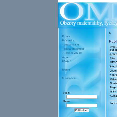
0
Domov
Príspevky
Publ
- podľa názvu
Type 
- podľa pracoviska
public
- Posledných 10
Enter
Autori
Title
Hľadať
MES
Bibtex
Export
Journ
Year 
O časopise
Volu
Numb
Page
ISSN
Login:
Autho
Heslo:
Topic