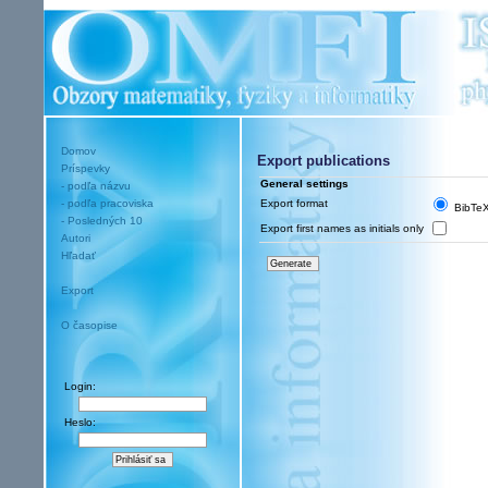
Domov
Export publications
Príspevky
General settings
- podľa názvu
- podľa pracoviska
Export format
BibT
- Posledných 10
Export first names as initials only
Autori
Hľadať
Export
O časopise
Login:
Heslo: