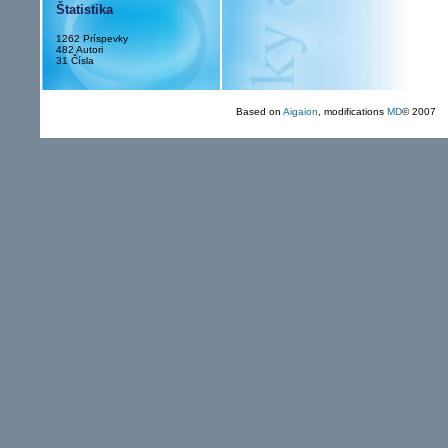
Štatistika
1262 Príspevky
482 Autori
31 Čísla
Based on
Aigaion
, modifications
MD
© 2007