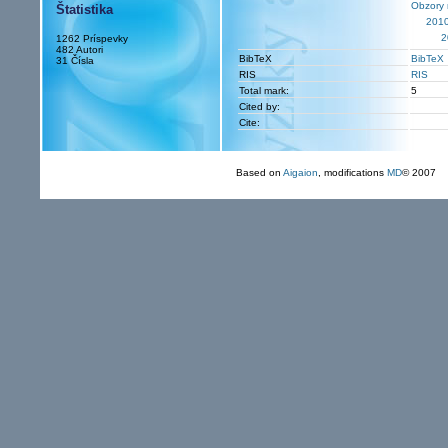
Obzory m
Štatistika
201
2
1262 Príspevky
482 Autori
BibTeX
BibTeX
31 Čísla
RIS
RIS
Total mark:
5
Cited by:
Cite:
Based on
Aigaion
, modifications
MD
© 2007