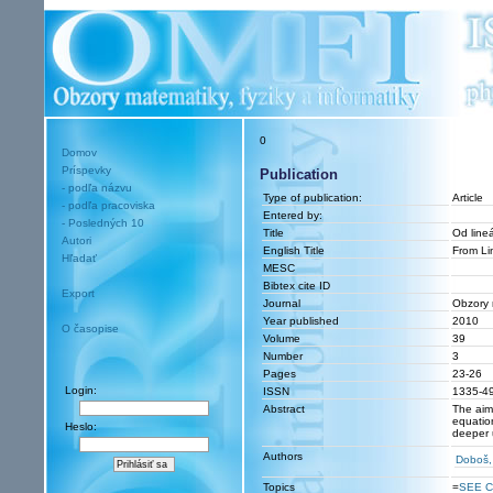
0
Domov
Príspevky
Publication
- podľa názvu
Type of publication:
Article
- podľa pracoviska
Entered by:
- Posledných 10
Title
Od line
Autori
English Title
From Li
Hľadať
MESC
Bibtex cite ID
Export
Journal
Obzory m
Year published
2010
O časopise
Volume
39
Number
3
Pages
23-26
Login:
ISSN
1335-4
Abstract
The aim 
equatio
Heslo:
deeper 
Authors
Doboš,
Topics
=
SEE C