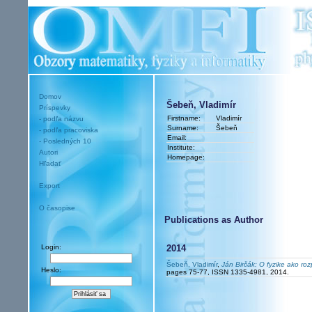
Domov
Šebeň, Vladimír
Príspevky
Firstname:
Vladimír
- podľa názvu
Surname:
Šebeň
- podľa pracoviska
Email:
- Posledných 10
Institute:
Autori
Homepage:
Hľadať
Export
O časopise
Publications as Author
Login:
2014
Šebeň, Vladimír
,
Ján Birčák: O fyzike ako ro
Heslo:
pages 75-77, ISSN 1335-4981, 2014.