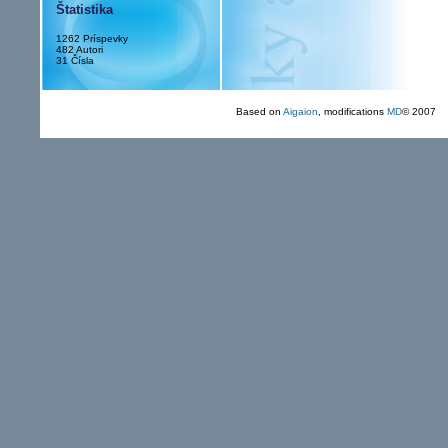
Štatistika
1262 Príspevky
482 Autori
31 Čísla
Based on
Aigaion
, modifications
MD
© 2007