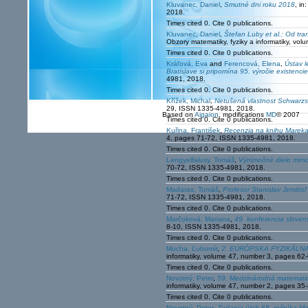
Kluvanec, Daniel
,
Smutné dni roku 2018
, in
2018.
Times cited 0. Cite 0 publications.
Kluvanec, Daniel
,
Štefan Luby et al.: Od tra
Obzory matematiky, fyziky a informatiky, v
Times cited 0. Cite 0 publications.
Kráľová, Eva
and
Ferencová, Elena
,
Ústav l
Bratislave si pripomína 95. výročie existencie
4981, 2018.
Times cited 0. Cite 0 publications.
Křížek, Michal
,
Netušená vlastnost Schwarzsc
29, ISSN 1335-4981, 2018.
Based on
Aigaion
, modifications
MD
© 2007
Times cited 0. Cite 0 publications.
Kuřina, František
,
Recenzia na knihu Mareka 
4, pages 71-72, ISSN 1335-4981, 2018.
Times cited 0. Cite 0 publications.
Lengyelfalusy, Tomáš
,
Výnimočné dielo mim
70-72, ISSN 1335-4981, 2018.
Times cited 0. Cite 0 publications.
Madaras, Tomáš
,
Profesor Stanislav Jendro
71-72, ISSN 1335-4981, 2018.
Times cited 0. Cite 0 publications.
Marčoková, Mariana
,
49. konferencia slove
8-10, ISSN 1335-4981, 2018.
Times cited 0. Cite 0 publications.
Mucha, Ľubomír
,
2. EURÓPSKA FYZIKÁLNA O
informatiky, volume 47, number 3, pages 6
Times cited 0. Cite 0 publications.
Novotný, Peter
,
59. Medzinárodná matematic
informatiky, volume 47, number 2, pages 3
Times cited 0. Cite 0 publications.
Novotný, Peter
,
Zadania úloh 68. ročníka Ma