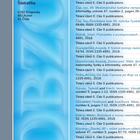
Štatistika
Times cited 0. Cite 0 publications.
Čáp, Ivo
,
49. Medzinárodná fyzikálna olympi
informatiky, volume 47, number 2, pages 3
1262 Príspevky
482 Autori
Times cited 0. Cite 0 publications.
31 Čísla
Čáp, Ivo
,
Celoštátne kolo 59. ročníka Fyzikál
68-69, ISSN 1335-4981, 2018.
Times cited 0. Cite 0 publications.
Doboš, Jozef
,
Poznámka o postupnostiach
,
4981, 2018.
Times cited 0. Cite 0 publications.
Dvurečenskij, Anatolij
,
K histórii rozvoja mat
53-54, ISSN 1335-4981, 2018.
Times cited 0. Cite 0 publications.
Dvurečenskij, Anatolij
,
Zomrel prof. RNDr. Bel
matematiky, fyziky a informatiky, volume 4
Times cited 0. Cite 0 publications.
Ferko, Andrej
,
Od Julia Caesara po Boje za 
1335-4981, 2018.
Times cited 0. Cite 0 publications.
Gavala, Tadeáš
and
Krech, Ireneusz
,
Vizual
number 3, pages 1-13, ISSN 1335-4981, 20
Times cited 0. Cite 0 publications.
Chovanec, Ferdinand
and
Jurečková, Mária
number 4, pages 7-12, ISSN 1335-4981, 20
Times cited 0. Cite 0 publications.
Kalina, Martin
,
Bratislava a rozvoj matemati
52, ISSN 1335-4981, 2018.
Times cited 0. Cite 0 publications.
Kluvanec, Daniel
,
80 – ročné jubileum učiteľ
volume 47, number 3, pages 67-70, ISSN 1
Times cited 0. Cite 0 publications.