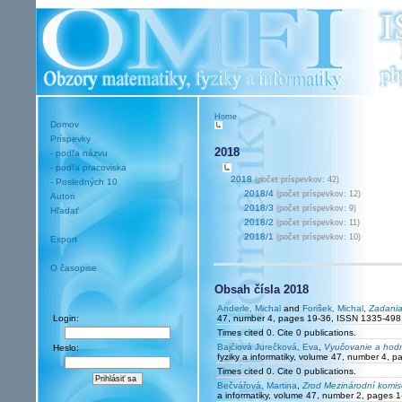
Home
Domov
Príspevky
2018
- podľa názvu
- podľa pracoviska
2018
(počet príspevkov: 42)
- Posledných 10
2018/4
(počet príspevkov: 12)
Autori
2018/3
(počet príspevkov: 9)
Hľadať
2018/2
(počet príspevkov: 11)
2018/1
(počet príspevkov: 10)
Export
O časopise
Obsah čísla 2018
Anderle, Michal
and
Forišek, Michal
,
Zadania
Login:
47, number 4, pages 19-36, ISSN 1335-498
Times cited 0. Cite 0 publications.
Bajčiová Jurečková, Eva
,
Vyučovanie a hodn
Heslo:
fyziky a informatiky, volume 47, number 4,
Times cited 0. Cite 0 publications.
Bečvářová, Martina
,
Zrod Mezinárodní komise
a informatiky, volume 47, number 2, pages 