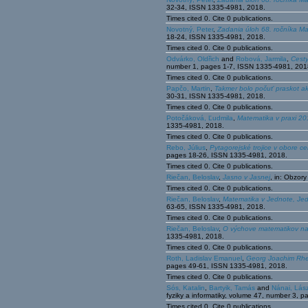
32-34, ISSN 1335-4981, 2018.
Times cited 0. Cite 0 publications.
Novotný, Peter
,
Zadania úloh 68. ročníka Ma
18-24, ISSN 1335-4981, 2018.
Times cited 0. Cite 0 publications.
Odvárko, Oldřich
and
Robová, Jarmila
,
Cest
number 1, pages 1-7, ISSN 1335-4981, 201
Times cited 0. Cite 0 publications.
Papčo, Martin
,
Takmer bolo počuť praskot a
30-31, ISSN 1335-4981, 2018.
Times cited 0. Cite 0 publications.
Potočáková, Ľudmila
,
Matematika v praxi 2
1335-4981, 2018.
Times cited 0. Cite 0 publications.
Rebo, Július
,
Pytagorejské trojice v obore c
pages 18-26, ISSN 1335-4981, 2018.
Times cited 0. Cite 0 publications.
Riečan, Beloslav
,
Jasno v Jasnej
, in: Obzor
Times cited 0. Cite 0 publications.
Riečan, Beloslav
,
Matematika v Jednote, Je
63-65, ISSN 1335-4981, 2018.
Times cited 0. Cite 0 publications.
Riečan, Beloslav
,
O výchove matematikov na 
1335-4981, 2018.
Times cited 0. Cite 0 publications.
Roth, Ladislav Emanuel
,
Georg Joachim Rhet
pages 49-61, ISSN 1335-4981, 2018.
Times cited 0. Cite 0 publications.
Sós, Katalin
,
Bartyik, Tamás
and
Nánai, Lás
fyziky a informatiky, volume 47, number 3,
Times cited 0. Cite 0 publications.