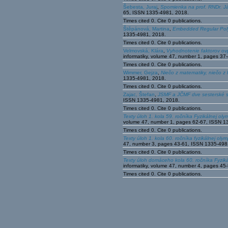
Šebesta, Juraj
,
Spomienka na prof. RNDr. Já
65, ISSN 1335-4981, 2018.
Times cited 0. Cite 0 publications.
Štěpánová, Martina
,
Embedded Regular Pol
1335-4981, 2018.
Times cited 0. Cite 0 publications.
Velmovská, Klára
,
Vyhodnotenie faktorov ov
informatiky, volume 47, number 1, pages 3
Times cited 0. Cite 0 publications.
Wimmer, Gejza
,
Niečo z matematiky, niečo z
1335-4981, 2018.
Times cited 0. Cite 0 publications.
Zajac, Štefan
,
JSMF a JČMF dve sesterské s
ISSN 1335-4981, 2018.
Times cited 0. Cite 0 publications.
Texty úloh 1. kola 59. ročníka Fyzikálnej ol
volume 47, number 1, pages 62-67, ISSN 1
Times cited 0. Cite 0 publications.
Texty úloh 1. kola 60. ročníka fyzikálnej oly
47, number 3, pages 43-61, ISSN 1335-498
Times cited 0. Cite 0 publications.
Texty úloh domáceho kola 60. ročníka Fyzik
informatiky, volume 47, number 4, pages 4
Times cited 0. Cite 0 publications.