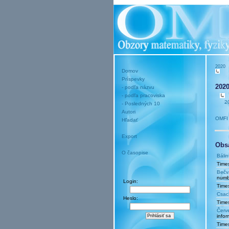
2020
Domov
Príspevky
2020
- podľa názvu
- podľa pracoviska
2
- Posledných 10
Autori
OMFI 
Hľadať
Export
Obsa
O časopise
Bálin
Times
Bečvá
numb
Login:
Times
Csac
Heslo:
Times
Červ
info
Times