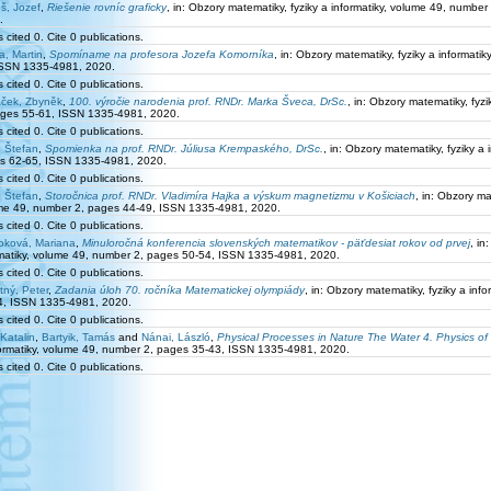
š, Jozef
,
Riešenie rovníc graficky
, in: Obzory matematiky, fyziky a informatiky, volume 49, numb
.
 cited 0. Cite 0 publications.
a, Martin
,
Spomíname na profesora Jozefa Komorníka
, in: Obzory matematiky, fyziky a informat
ISSN 1335-4981, 2020.
 cited 0. Cite 0 publications.
ček, Zbyněk
,
100. výročie narodenia prof. RNDr. Marka Šveca, DrSc.
, in: Obzory matematiky, fyz
ages 55-61, ISSN 1335-4981, 2020.
 cited 0. Cite 0 publications.
, Štefan
,
Spomienka na prof. RNDr. Júliusa Krempaského, DrSc.
, in: Obzory matematiky, fyziky a
s 62-65, ISSN 1335-4981, 2020.
 cited 0. Cite 0 publications.
, Štefan
,
Storočnica prof. RNDr. Vladimíra Hajka a výskum magnetizmu v Košiciach
, in: Obzory ma
me 49, number 2, pages 44-49, ISSN 1335-4981, 2020.
 cited 0. Cite 0 publications.
oková, Mariana
,
Minuloročná konferencia slovenských matematikov - päťdesiat rokov od prvej
, in
rmatiky, volume 49, number 2, pages 50-54, ISSN 1335-4981, 2020.
 cited 0. Cite 0 publications.
tný, Peter
,
Zadania úloh 70. ročníka Matematickej olympiády
, in: Obzory matematiky, fyziky a in
4, ISSN 1335-4981, 2020.
 cited 0. Cite 0 publications.
Katalin
,
Bartyik, Tamás
and
Nánai, László
,
Physical Processes in Nature The Water 4. Physics of 
formatiky, volume 49, number 2, pages 35-43, ISSN 1335-4981, 2020.
 cited 0. Cite 0 publications.