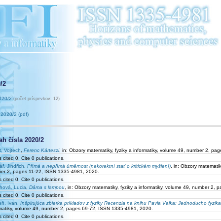
/2
020/2
(počet príspevkov: 12)
2020/2 (pdf)
h čísla 2020/2
t, Vojtech
,
Ferenc Kárteszi
, in: Obzory matematiky, fyziky a informatiky, volume 49, number 2, p
 cited 0. Cite 0 publications.
ř, Jindřich
,
Přímá a nepřímá úměrnost (nekorektní stať o kritickém myšlení)
, in: Obzory matematik
er 2, pages 11-22, ISSN 1335-4981, 2020.
 cited 0. Cite 0 publications.
hová, Lucia
,
Dáma s lampou
, in: Obzory matematiky, fyziky a informatiky, volume 49, number 2
 cited 0. Cite 0 publications.
eň, Ivan
,
Inšpirujúca zbierka príkladov z fyziky Recenzia na knihu Pavla Valka: Jednoducho fyzika
rmatiky, volume 49, number 2, pages 69-72, ISSN 1335-4981, 2020.
 cited 0. Cite 0 publications.