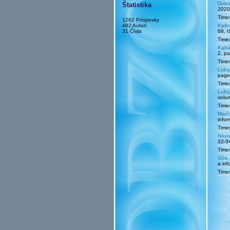
Dobo
Štatistika
2020
Times
1262 Príspevky
482 Autori
Kalin
31 Čísla
68, 
Times
Kubá
2, p
Times
Luby
page
Times
Luby
volu
Times
Marč
info
Times
Novo
32-3
Times
Sós, 
a in
Times