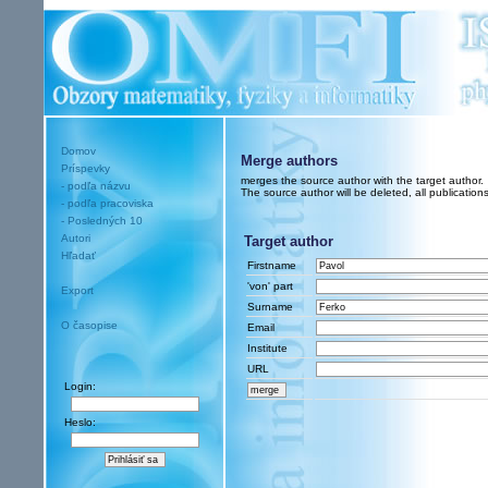
Domov
Merge authors
Príspevky
merges the source author with the target author.
- podľa názvu
The source author will be deleted, all publications
- podľa pracoviska
- Posledných 10
Autori
Target author
Hľadať
Firstname
'von' part
Export
Surname
O časopise
Email
Institute
URL
Login:
Heslo: