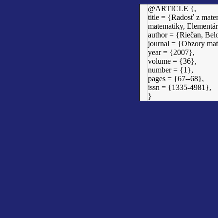
@ARTICLE {,
title = {Radosť z mate
matematiky, Elementár
author = {Riečan, Bel
journal = {Obzory mat
year = {2007},
volume = {36},
number = {1},
pages = {67--68},
issn = {1335-4981},
}