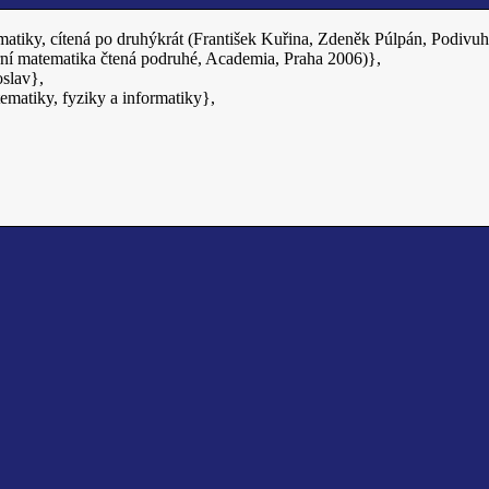
matiky, cítená po druhýkrát (František Kuřina, Zdeněk Púlpán, Podivu
ní matematika čtená podruhé, Academia, Praha 2006)},
oslav},
ematiky, fyziky a informatiky},